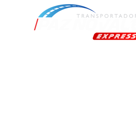
A escolha inteligente em transporte d
cargas para Mineradoras.
Fone: 11 2405-2162 / 11 4965-0917
E-
Linkedin
Instagram
Youtube
Guarulhos-SP (Matriz)
Camaçari-B